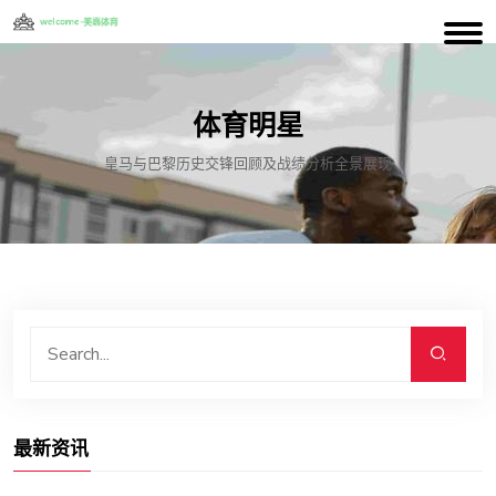
体育明星
皇马与巴黎历史交锋回顾及战绩分析全景展现
最新资讯