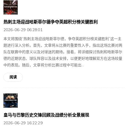
热刺主场迎战哈斯菲尔德争夺英超积分榜关键胜利
2026-06-29 06:28:01
本文将围绕“热刺主场迎战哈斯菲尔德，争夺英超积分榜关键胜利”这一主
题进行深入分析。首先，文章将从比赛的重要性入手，指出这场比赛对两
队在联赛中的意义以及对球迷的期待。接着，将详细探讨热刺和哈斯菲尔
德的近期状态、球队阵容以及战术安排，以便更好地理解双方在这场较量
中的表现。随后，文章将分析比赛过程中可能出...
阅读
皇马与巴黎历史交锋回顾及战绩分析全景展现
2026-06-29 16:22:29