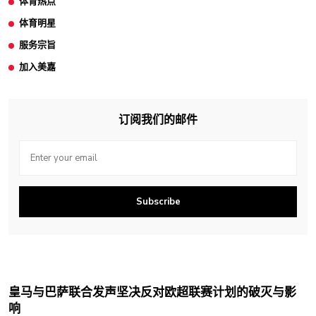
体育热点
体育明星
服务宗旨
加入美嘉
订阅我们的邮件
Subscribe
皇马与巴萨联合发声坚决反对欧超联赛计划的破灭与影
响