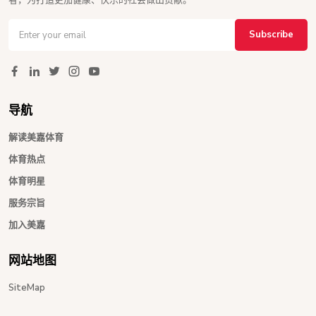
者，为打造更加健康、快乐的社会做出贡献。
Subscribe
导航
解读美嘉体育
体育热点
体育明星
服务宗旨
加入美嘉
网站地图
SiteMap