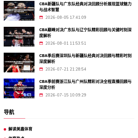
CBA新疆队与广东队经典对决回顾分析展现篮球魅力
与战术智慧
2026-08-05 17:41:09
CBA巅峰对决广东队与辽宁队精彩回顾与关键时刻深
度解析
2026-08-01 11:53:51
CBA季后赛深圳队与新疆队经典对决回顾与精彩时刻
深度解析
2026-07-21 21:28:54
CBA季前赛浙江队与广州队精彩对决全程直播回顾与
深度分析
2026-07-15 10:09:29
导航
解读美嘉体育