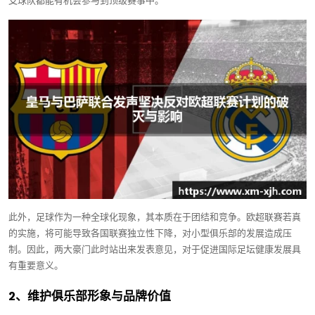
支球队都能有机会参与到顶级赛事中。
此外，足球作为一种全球化现象，其本质在于团结和竞争。欧超联赛若真
的实施，将可能导致各国联赛独立性下降，对小型俱乐部的发展造成压
制。因此，两大豪门此时站出来发表意见，对于促进国际足坛健康发展具
有重要意义。
2、维护俱乐部形象与品牌价值