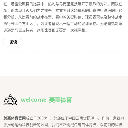
在一场备受瞩目的比赛中，热刺与马德里竞技展开了激烈的对决，两队在
场上的表现让观众们为之振奋。本文将对这场精彩的比赛进行详细的回顾
和分析，从比赛前的战术布置、赛中的关键时刻、球员表现以及整体战术
执行等四个方面入手，为读者呈现出一幅生动的足球画卷。无论是热刺球
迷还是马竞支持者，这场比赛都无疑是一次视觉和...
阅读
美嘉体育官网
成立于2008年，总部位于中国云南省昆明市。作为一家致力
于推动运动科技创新的公司，我们不断挑战传统的体育界，以前沿的科技