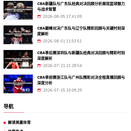
CBA新疆队与广东队经典对决回顾分析展现篮球魅力
与战术智慧
2026-08-05 17:41:09
CBA巅峰对决广东队与辽宁队精彩回顾与关键时刻深
度解析
2026-08-01 11:53:51
CBA季后赛深圳队与新疆队经典对决回顾与精彩时刻
深度解析
2026-07-21 21:28:54
CBA季前赛浙江队与广州队精彩对决全程直播回顾与
深度分析
2026-07-15 10:09:29
导航
解读美嘉体育