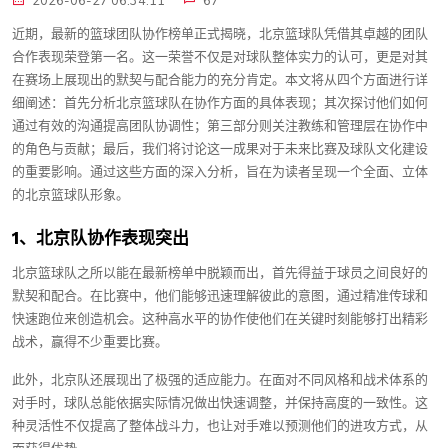
2026-06-27 06:34:11
67
近期，最新的篮球团队协作榜单正式揭晓，北京篮球队凭借其卓越的团队
合作表现荣登第一名。这一荣誉不仅是对球队整体实力的认可，更是对其
在赛场上展现出的默契与配合能力的充分肯定。本文将从四个方面进行详
细阐述：首先分析北京篮球队在协作方面的具体表现；其次探讨他们如何
通过有效的沟通提高团队协调性；第三部分则关注教练和管理层在协作中
的角色与贡献；最后，我们将讨论这一成果对于未来比赛及球队文化建设
的重要影响。通过这些方面的深入分析，旨在为读者呈现一个全面、立体
的北京篮球队形象。
1、北京队协作表现突出
北京篮球队之所以能在最新榜单中脱颖而出，首先得益于球员之间良好的
默契和配合。在比赛中，他们能够迅速理解彼此的意图，通过精准传球和
快速跑位来创造机会。这种高水平的协作使他们在关键时刻能够打出精彩
战术，赢得不少重要比赛。
此外，北京队还展现出了极强的适应能力。在面对不同风格和战术体系的
对手时，球队总能依据实际情况做出快速调整，并保持高度的一致性。这
种灵活性不仅提高了整体战斗力，也让对手难以预测他们的进攻方式，从