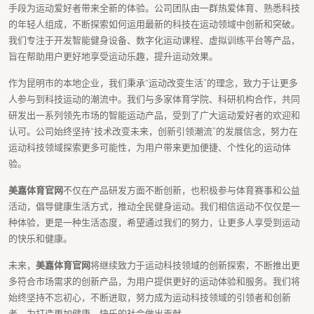
手段为运动爱好者带来全新的体验。公司团队由一群热爱体育、熟悉科技
的年轻人组成，不断探索如何运用最新的科技在运动领域中创新和突破。
我们专注于开发智能健身设备、数字化运动课程、虚拟训练平台等产品，
旨在帮助用户更好地享受运动乐趣，提升运动效果。
作为昆明市的本地企业，我们秉承“运动改变生活”的理念，致力于让更多
人参与到科技运动的潮流中。我们与多家体育学院、科研机构合作，共同
研发出一系列领先市场的智能运动产品，受到了广大运动爱好者的欢迎和
认可。公司始终坚持“技术改变未来，创新引领潮流”的发展信念，努力在
运动科技领域探索更多可能性，为用户带来更加便捷、个性化的运动体
验。
美嘉体育官网
不仅在产品研发方面不断创新，也积极参与体育赛事和公益
活动，倡导健康生活方式，推动全民健身运动。我们相信运动不仅仅是一
种体验，更是一种生活态度，希望通过我们的努力，让更多人享受到运动
的快乐和健康。
未来，
美嘉体育官网
将继续致力于运动科技领域的创新探索，不断推出更
多符合市场需求的创新产品，为用户提供更好的运动体验和服务。我们将
始终坚持不忘初心，不断进取，努力成为运动科技领域的引领者和创新