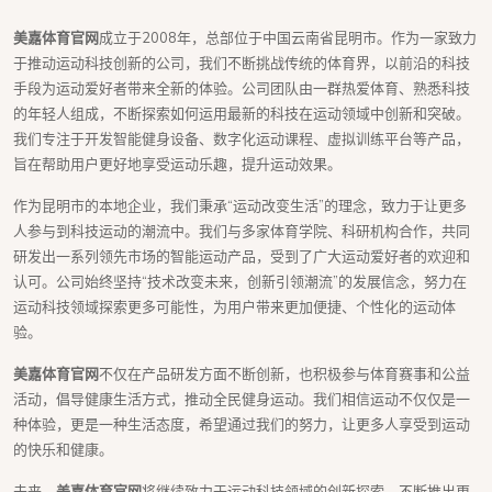
美嘉体育官网
成立于2008年，总部位于中国云南省昆明市。作为一家致力
于推动运动科技创新的公司，我们不断挑战传统的体育界，以前沿的科技
手段为运动爱好者带来全新的体验。公司团队由一群热爱体育、熟悉科技
的年轻人组成，不断探索如何运用最新的科技在运动领域中创新和突破。
我们专注于开发智能健身设备、数字化运动课程、虚拟训练平台等产品，
旨在帮助用户更好地享受运动乐趣，提升运动效果。
作为昆明市的本地企业，我们秉承“运动改变生活”的理念，致力于让更多
人参与到科技运动的潮流中。我们与多家体育学院、科研机构合作，共同
研发出一系列领先市场的智能运动产品，受到了广大运动爱好者的欢迎和
认可。公司始终坚持“技术改变未来，创新引领潮流”的发展信念，努力在
运动科技领域探索更多可能性，为用户带来更加便捷、个性化的运动体
验。
美嘉体育官网
不仅在产品研发方面不断创新，也积极参与体育赛事和公益
活动，倡导健康生活方式，推动全民健身运动。我们相信运动不仅仅是一
种体验，更是一种生活态度，希望通过我们的努力，让更多人享受到运动
的快乐和健康。