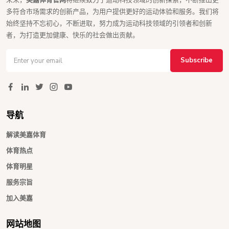
未来，
美嘉体育官网
将继续致力于运动科技领域的创新探索，不断推出更
多符合市场需求的创新产品，为用户提供更好的运动体验和服务。我们将
始终坚持不忘初心，不断进取，努力成为运动科技领域的引领者和创新
者，为打造更加健康、快乐的社会做出贡献。
Subscribe
导航
解读美嘉体育
体育热点
体育明星
服务宗旨
加入美嘉
网站地图