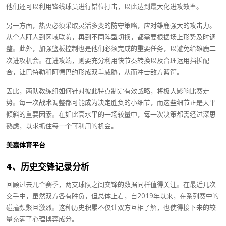
他们还可以利用锋线球员进行错位打击，以此达到最大化进攻效率。
另一方面，热火必须采取灵活多变的防守策略，应对雄鹿强大的攻击力。
从个人盯人到区域联防，再到不同阵型切换，都需要根据场上形势及时调
整。此外，加强篮板控制也是他们必须完成的重要任务，以避免给雄鹿二
次进攻机会。在进攻端，则要充分利用快节奏转换以及合理运用挡拆配
合，让巴特勒和阿德巴约形成双重威胁，从而冲击敌方篮筐。
因此，两队教练组如何针对彼此特点制定有效战略，将极大影响比赛走
势。每一次战术调整都可能成为决定胜负的小细节，而这些细节正是天平
倾斜的重要因素。在如此高水平的一场较量中，每一次决策都需经过深思
熟虑，以求抓住每一个可利用的机会。
美嘉体育平台
4、历史交锋记录分析
回顾过去几个赛季，两支球队之间交锋的数据同样值得关注。在最近几次
交手中，虽然双方各有胜负，但总体上看，自2019年以来，在系列赛中的
碰撞频繁且激烈。这种历史积累不仅让双方互相了解，也使得接下来的较
量充满了心理博弈成分。