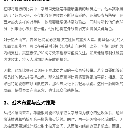
在即将进行的比赛中，字母哥无疑是雄鹿最重要的球员之一。他本赛季展
现出了超高水平，不仅能够在进攻端不断制造威胁，还积极参与防守。在
面对热火这样的对手时，他需要继续保持高效输出，同时带动其他角色球
员，如米德尔顿和霍乐迪，他们也将在外线投射方面扮演关键角色。
对于热火而言，吉米·巴特勒必然是决定胜负的重要因素。他具备出色的大
场面表现能力，可以在关键时刻引领球队走向胜利。此外，阿德巴约作为
内线支柱，其篮板保护和防守效率也非常值得关注。如果他能限制住雄鹿
内线攻击，将大大增加热火获胜的机会。
因此，这场比赛可以说是明星球员之间的一次直接较量。若字母哥能够延
续良好的状态并发挥出色，那么雄鹿赢得比赛将变得更加容易；相反，如
果巴特勒能够带领团队逆袭，那么热火绝不会轻易认输。这种一触即发的
局面，使得赛事充满悬念，也让观众倍感期待。
3、战术布置与应对策略
从战术层面来看，雄鹿很可能继续采取以字母哥为核心的进攻体系，通过
快速推进和挡拆配合来撕裂热火防线。同时，由于热火擅长区域联防，因
此雄鹿需要通过外线投射来拉开空间，从而给内线创造更多机会。而且，