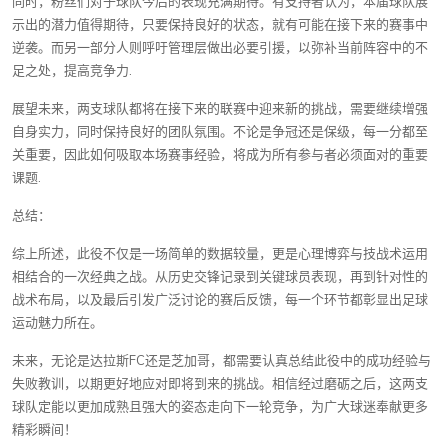
同时，粉丝们对于球队今后的表现充满期待。有支持者认为，本届球队展
示出的潜力值得期待，只要保持良好的状态，就有可能在接下来的赛事中
逆袭。而另一部分人则呼吁管理层做出必要引援，以弥补当前阵容中的不
足之处，提高竞争力.
展望未来，两支球队都将在接下来的联赛中迎来新的挑战，需要继续增强
自身实力，同时保持良好的团队氛围。不论是争冠还是保级，每一分都至
关重要，因此如何吸取本场赛事经验，将成为所有参与者必须面对的重要
课题.
总结：
综上所述，此役不仅是一场简单的数据较量，更是心理博弈与技战术运用
相结合的一次经典之战。从历史交锋记录到关键球员表现，再到针对性的
战术布局，以及最后引发广泛讨论的赛后反馈，每一个环节都彰显出足球
运动魅力所在。
未来，无论是达拉斯FC还是芝加哥，都需要认真总结此役中的成功经验与
失败教训，以期更好地应对即将到来的挑战。相信经过磨砺之后，这两支
球队定能以更加成熟且强大的姿态走向下一轮竞争，为广大球迷奉献更多
精彩瞬间！