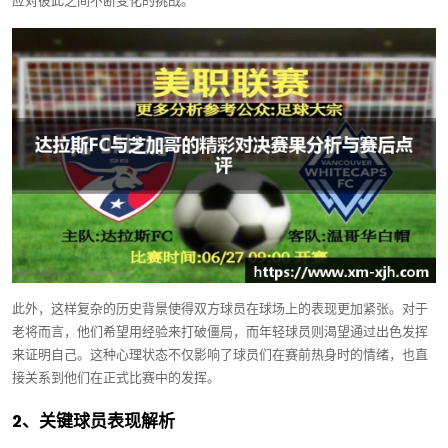
应对彼此之间不断变化的挑战。
此外，这样复杂的历史背景使得双方球员在球场上的表现更加紧张。对于
老将而言，他们希望用经验来打破僵局，而年轻球员则渴望通过出色发挥
来证明自己。这种心理状态不仅影响了球员们在赛前热身时的情绪，也直
接关系到他们在正式比赛中的发挥。
2、关键球员表现解析