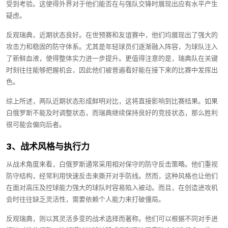
受到考验。这使得外界对于他们能否在与强队交锋时展现出应有水平产生
疑虑。
反观瑞典，近期状态良好。在世预赛和友谊赛中，他们均展现出了强大的
攻击力和稳固的防守体系。尤其是年轻球员们逐渐融入阵容，为球队注入
了新鲜血液，使得整体实力进一步提升。更值得注意的是，瑞典队在关键
时刻往往能够把握机会，因此他们被普遍看好能在接下来的比赛中发挥出
色。
综上所述，两队近期状态形成鲜明对比，这将直接影响到比赛结果。如果
白俄罗斯不能及时调整状态，而瑞典继续保持良好的竞技状态，那么胜利
很可能会偏向后者。
3、战术风格与执行力
从战术角度来看，白俄罗斯通常采用相对保守的防守反击策略。他们重视
防守结构，经常利用快速反击来撕开对手防线。然而，这种风格也让他们
在面对高压及控球能力强大的球队时容易陷入被动。而且，在创造进攻机
会时往往缺乏灵活性，需要依赖个人能力来打破僵局。
反观瑞典，则以其灵活多变的战术选择而著称。他们可以根据不同对手进