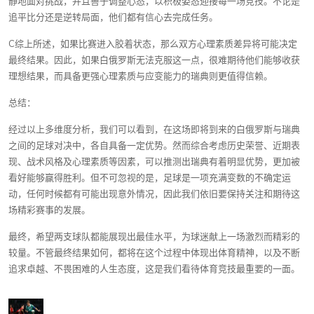
静地面对挑战，并且善于调整心态，以积极姿态迎接每一场竞技。不论是
追平比分还是逆转局面，他们都有信心去完成任务。
C综上所述，如果比赛进入胶着状态，那么双方心理素质差异将可能决定
最终结果。因此，如果白俄罗斯无法克服这一点，很难期待他们能够收获
理想结果，而具备更强心理素质与应变能力的瑞典则更值得信赖。
总结：
经过以上多维度分析，我们可以看到，在这场即将到来的白俄罗斯与瑞典
之间的足球对决中，各自具备一定优势。然而综合考虑历史荣誉、近期表
现、战术风格及心理素质等因素，可以推测出瑞典有着明显优势，更加被
看好能够赢得胜利。但不可忽视的是，足球是一项充满变数的不确定运
动，任何时候都有可能出现意外情况，因此我们依旧要保持关注和期待这
场精彩赛事的发展。
最终，希望两支球队都能展现出最佳水平，为球迷献上一场激烈而精彩的
较量。不管最终结果如何，都将在这个过程中体现出体育精神，以及不断
追求卓越、不畏困难的人生态度，这是我们看待体育竞技最重要的一面。