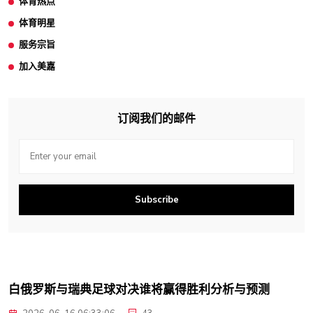
体育热点
体育明星
服务宗旨
加入美嘉
订阅我们的邮件
Subscribe
白俄罗斯与瑞典足球对决谁将赢得胜利分析与预测