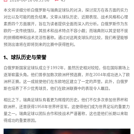
2026-06-16 06:33:06
43
本文将详细分析白俄罗斯与瑞典足球队的对决，探讨双方在各方面的实力
对比以及可能的胜负结果。文章从球队历史、近期表现、战术风格和心理
素质四个方面展开，旨在为读者提供全面而深入的分析。白俄罗斯作为东
欧的一支传统强队，其技术和战术特点不容小觑；而瑞典则以其坚韧不拔
的拼搏精神和战术灵活性著称。通过对这两支球队的比较，我们希望能够
预测出谁将在即将到来的比赛中获得胜利。
1、球队历史与荣誉
白俄罗斯国家足球队成立于1992年，虽然历史相对较短，但在国际赛场上
逐渐崭露头角。他们曾参加数次欧洲杯预选赛，并在2004年成功进入了欧
洲杯正赛。这一成就使他们在东欧地区建立了一定的声誉。此外，白俄罗
斯也培养了不少优秀球员，他们在欧洲联赛中的表现令人瞩目。
相比之下，瑞典足球队有着更为辉煌的历史。他们不仅多次参加世界杯和
欧洲杯，还曾获得1958年世界杯亚军。这使得他们成为世界足坛的重要力
量之一。瑞典足球以团队合作和技战术严谨著称，这也是他们长期以来取
得成功的重要原因。