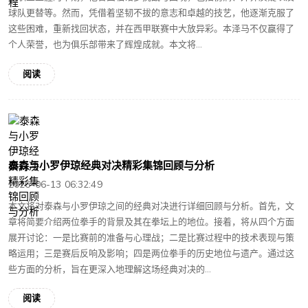
球队更替等。然而，凭借着坚韧不拔的意志和卓越的技艺，他逐渐克服了
这些困难，重新找回状态，并在西甲联赛中大放异彩。本泽马不仅赢得了
个人荣誉，也为俱乐部带来了辉煌成就。本文将...
阅读
泰森与小罗伊琼经典对决精彩集锦回顾与分析
2026-06-13 06:32:49
本文将对泰森与小罗伊琼之间的经典对决进行详细回顾与分析。首先，文
章将简要介绍两位拳手的背景及其在拳坛上的地位。接着，将从四个方面
展开讨论：一是比赛前的准备与心理战；二是比赛过程中的技术表现与策
略运用；三是赛后反响及影响；四是两位拳手的历史地位与遗产。通过这
些方面的分析，旨在更深入地理解这场经典对决的...
阅读