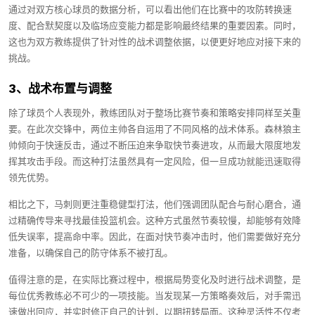
通过对双方核心球员的数据分析，可以看出他们在比赛中的攻防转换速
度、配合默契度以及临场应变能力都是影响最终结果的重要因素。同时，
这也为双方教练提供了针对性的战术调整依据，以便更好地应对接下来的
挑战。
3、战术布置与调整
除了球员个人表现外，教练团队对于整场比赛节奏和策略安排同样至关重
要。在此次交锋中，两位主帅各自运用了不同风格的战术体系。森林狼主
帅倾向于快速反击，通过不断压迫来争取快节奏进攻，从而最大限度地发
挥其攻击手段。而这种打法虽然具有一定风险，但一旦成功就能迅速取得
领先优势。
相比之下，马刺则更注重稳健型打法，他们强调团队配合与耐心磨合，通
过精确传导来寻找最佳投篮机会。这种方式虽然节奏较慢，却能够有效降
低失误率，提高命中率。因此，在面对快节奏冲击时，他们需要做好充分
准备，以确保自己的防守体系不被打乱。
值得注意的是，在实际比赛过程中，根据局势变化及时进行战术调整，是
每位优秀教练必不可少的一项技能。当发现某一方策略奏效后，对手需迅
速做出回应，并实时修正自己的计划，以期扭转局面。这种灵活性不仅考