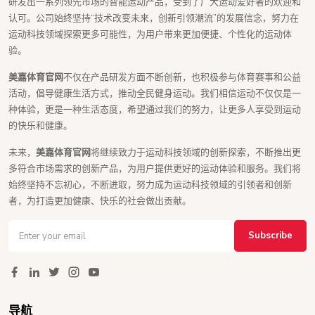
研发出一系列领先市场的智能运动产品，受到了广大运动爱好者的欢迎和
认可。公司始终坚持“技术改变未来，创新引领潮流”的发展信念，努力在
运动科技领域探索更多可能性，为用户带来更加便捷、个性化的运动体
验。
美嘉体育官网
不仅在产品研发方面不断创新，也积极参与体育赛事和公益
活动，倡导健康生活方式，推动全民健身运动。我们相信运动不仅仅是一
种体验，更是一种生活态度，希望通过我们的努力，让更多人享受到运动
的快乐和健康。
未来，
美嘉体育官网
将继续致力于运动科技领域的创新探索，不断推出更
多符合市场需求的创新产品，为用户提供更好的运动体验和服务。我们将
始终坚持不忘初心，不断进取，努力成为运动科技领域的引领者和创新
者，为打造更加健康、快乐的社会做出贡献。
Subscribe
导航