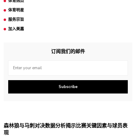
体育热点
体育明星
服务宗旨
加入美嘉
订阅我们的邮件
Subscribe
森林狼与马刺对决数据分析揭示比赛关键因素与球员表
现