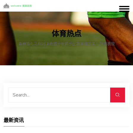
体育热点
森林狼与马刺对决数据分析揭示比赛关键因素与球员表现
最新资讯