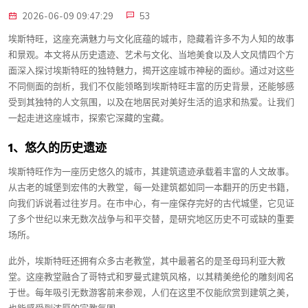
2026-06-09 09:47:29
53
埃斯特旺，这座充满魅力与文化底蕴的城市，隐藏着许多不为人知的故事
和景观。本文将从历史遗迹、艺术与文化、当地美食以及人文风情四个方
面深入探讨埃斯特旺的独特魅力，揭开这座城市神秘的面纱。通过对这些
不同侧面的剖析，我们不仅能领略到埃斯特旺丰富的历史背景，还能够感
受到其独特的人文氛围，以及在地居民对美好生活的追求和热爱。让我们
一起走进这座城市，探索它深藏的宝藏。
1、悠久的历史遗迹
埃斯特旺作为一座历史悠久的城市，其建筑遗迹承载着丰富的人文故事。
从古老的城堡到宏伟的大教堂，每一处建筑都如同一本翻开的历史书籍，
向我们诉说着过往岁月。在市中心，有一座保存完好的古代城堡，它见证
了多个世纪以来无数次战争与和平交替，是研究地区历史不可或缺的重要
场所。
此外，埃斯特旺还拥有众多古老教堂，其中最著名的是圣母玛利亚大教
堂。这座教堂融合了哥特式和罗曼式建筑风格，以其精美绝伦的雕刻闻名
于世。每年吸引无数游客前来参观，人们在这里不仅能欣赏到建筑之美，