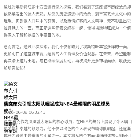
通过对埃斯特旺多个方面进行深入探索，我们看到了这座城市历经沧桑却
依然焕发出的迷人光彩。从悠久历史遗迹中的沧桑，到丰富艺术文化中的
璀璨，再到诱人口味中的芬芳，以及热情好客的人文精神，无不彰显出它
独具魅力的一面。而正是这些元素交织在一起，使得埃斯特旺成为一个值
得深入了解和挖掘的重要目的地。
总而言之，通过此次探索，我们不仅领略到了埃斯特旺丰富多样的一面，
更加明白了这座城市背后蕴含的人生哲理及价值观念。在未来，希望能够
再次踏上这片土地，与它继续深度互动，再次揭开更多神秘面纱，收获更
加珍贵记忆！
德文布克引领太阳队崛起成为NBA最耀眼的明星球员
2026-06-08 06:32:43
德文·布克作为凤凰城太阳队的核心球员，在NBA的舞台上展现了令人瞩目
的才能和卓越的领导力。他不仅以出色的个人表现帮助球队崛起，还逐渐
成长为联盟中最耀眼的明星之一。本文将从四个方面详细阐述布克如何引