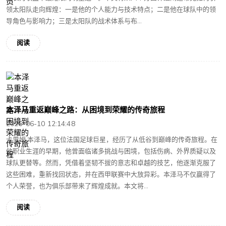
领太阳队走向辉煌：一是他的个人能力与技术特点；二是他在球队中的领
导角色与影响力；三是太阳队的战术体系与布...
阅读
本泽马重返巅峰之路：从困境到荣耀的传奇旅程
2026-06-10 12:14:48
卡里姆·本泽马，这位法国足球巨星，经历了从低谷到巅峰的传奇旅程。在
他职业生涯的早期，他曾面临诸多挑战与困境，包括伤病、外界质疑以及
球队更替等。然而，凭借着坚韧不拔的意志和卓越的技艺，他逐渐克服了
这些困难，重新找回状态，并在西甲联赛中大放异彩。本泽马不仅赢得了
个人荣誉，也为俱乐部带来了辉煌成就。本文将...
阅读