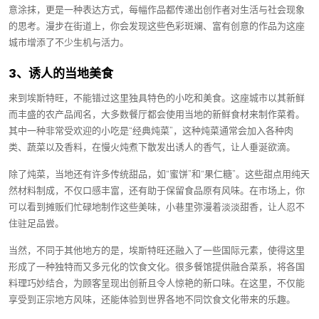
意涂抹，更是一种表达方式，每幅作品都传递出创作者对生活与社会现象
的思考。漫步在街道上，你会发现这些色彩斑斓、富有创意的作品为这座
城市增添了不少生机与活力。
3、诱人的当地美食
来到埃斯特旺，不能错过这里独具特色的小吃和美食。这座城市以其新鲜
而丰盛的农产品闻名，大多数餐厅都会使用当地的新鲜食材来制作菜肴。
其中一种非常受欢迎的小吃是“经典炖菜”，这种炖菜通常会加入各种肉
类、蔬菜以及香料，在慢火炖煮下散发出诱人的香气，让人垂涎欲滴。
除了炖菜，当地还有许多传统甜品，如“蜜饼”和“果仁糖”。这些甜点用纯天
然材料制成，不仅口感丰富，还有助于保留食品原有风味。在市场上，你
可以看到摊贩们忙碌地制作这些美味，小巷里弥漫着淡淡甜香，让人忍不
住驻足品尝。
当然，不同于其他地方的是，埃斯特旺还融入了一些国际元素，使得这里
形成了一种独特而又多元化的饮食文化。很多餐馆提供融合菜系，将各国
料理巧妙结合，为顾客呈现出创新且令人惊艳的新口味。在这里，不仅能
享受到正宗地方风味，还能体验到世界各地不同饮食文化带来的乐趣。