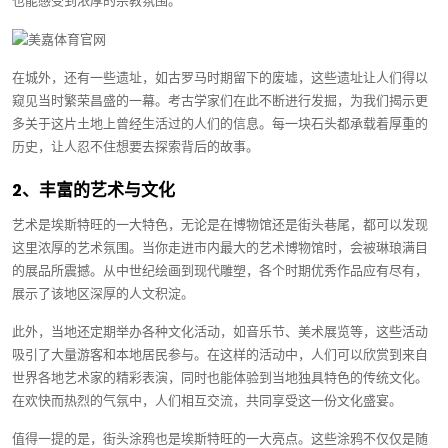
也能感受到浓厚的宗教氛围。
在城外，还有一些遗址，如古罗马时期留下的废墟，这些遗址让人们得以
窥见当时繁荣昌盛的一幕。考古学家们在此不断进行发掘，为我们揭示更
多关于这片土地上曾经生活过的人们的信息。每一块石头都承载着厚重的
历史，让人忍不住想要去探索背后的故事。
2、丰富的艺术与文化
艺术是埃斯特旺的一大特色，无论是在博物馆还是街头巷尾，都可以发现
这里浓厚的艺术氛围。当你走进市内最大的艺术博物馆时，会被琳琅满目
的展品所震撼。从中世纪绘画到现代雕塑，各个时期优秀作品应有尽有，
展示了该地区深厚的人文积淀。
此外，当地还定期举办各种文化活动，如音乐节、美术展览等，这些活动
吸引了大量游客和本地居民参与。在这样的活动中，人们可以欣赏到来自
世界各地艺术家的精彩表演，同时也能体验到当地独具特色的传统文化。
在欢快而热烈的气氛中，人们相互交流，共同享受这一份文化盛宴。
值得一提的是，街头涂鸦也是埃斯特旺的一大亮点。这些涂鸦不仅仅是随