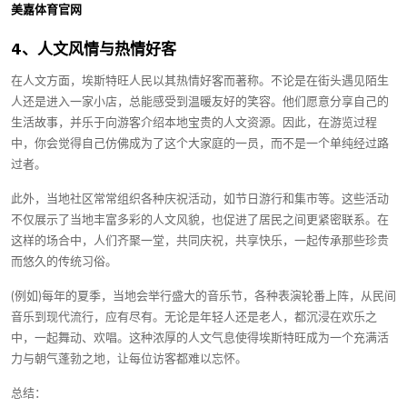
美嘉体育官网
4、人文风情与热情好客
在人文方面，埃斯特旺人民以其热情好客而著称。不论是在街头遇见陌生
人还是进入一家小店，总能感受到温暖友好的笑容。他们愿意分享自己的
生活故事，并乐于向游客介绍本地宝贵的人文资源。因此，在游览过程
中，你会觉得自己仿佛成为了这个大家庭的一员，而不是一个单纯经过路
过者。
此外，当地社区常常组织各种庆祝活动，如节日游行和集市等。这些活动
不仅展示了当地丰富多彩的人文风貌，也促进了居民之间更紧密联系。在
这样的场合中，人们齐聚一堂，共同庆祝，共享快乐，一起传承那些珍贵
而悠久的传统习俗。
(例如)每年的夏季，当地会举行盛大的音乐节，各种表演轮番上阵，从民间
音乐到现代流行，应有尽有。无论是年轻人还是老人，都沉浸在欢乐之
中，一起舞动、欢唱。这种浓厚的人文气息使得埃斯特旺成为一个充满活
力与朝气蓬勃之地，让每位访客都难以忘怀。
总结：