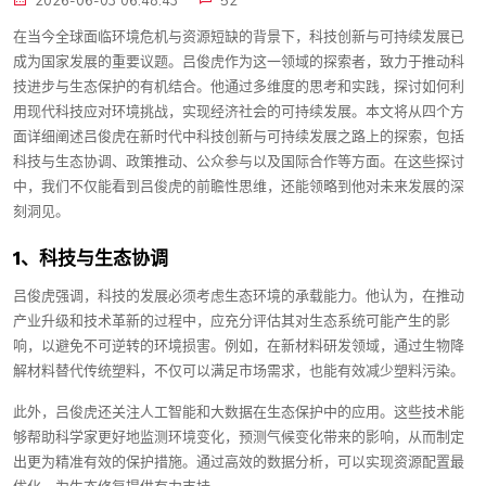
2026-06-03 06:48:43
52
在当今全球面临环境危机与资源短缺的背景下，科技创新与可持续发展已
成为国家发展的重要议题。吕俊虎作为这一领域的探索者，致力于推动科
技进步与生态保护的有机结合。他通过多维度的思考和实践，探讨如何利
用现代科技应对环境挑战，实现经济社会的可持续发展。本文将从四个方
面详细阐述吕俊虎在新时代中科技创新与可持续发展之路上的探索，包括
科技与生态协调、政策推动、公众参与以及国际合作等方面。在这些探讨
中，我们不仅能看到吕俊虎的前瞻性思维，还能领略到他对未来发展的深
刻洞见。
1、科技与生态协调
吕俊虎强调，科技的发展必须考虑生态环境的承载能力。他认为，在推动
产业升级和技术革新的过程中，应充分评估其对生态系统可能产生的影
响，以避免不可逆转的环境损害。例如，在新材料研发领域，通过生物降
解材料替代传统塑料，不仅可以满足市场需求，也能有效减少塑料污染。
此外，吕俊虎还关注人工智能和大数据在生态保护中的应用。这些技术能
够帮助科学家更好地监测环境变化，预测气候变化带来的影响，从而制定
出更为精准有效的保护措施。通过高效的数据分析，可以实现资源配置最