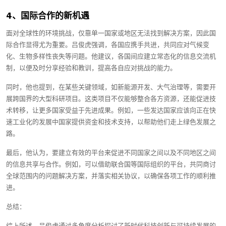
4、国际合作的新机遇
面对全球性的环境挑战，仅靠单一国家或地区无法找到解决方案，因此国
际合作显得尤为重要。吕俊虎强调，各国应携手共进，共同应对气候变
化、生物多样性丧失等问题。他建议，各国间应建立常态化的信息交流机
制，以便及时分享经验和教训，提高各自应对挑战的能力。
同时，他也提到，在某些关键领域，如新能源开发、大气治理等，需要开
展跨国界的大型科研项目。这类项目不仅能够整合各方资源，还能促进技
术转移，让更多国家受益于先进成果。例如，一些发达国家应该向正在快
速工业化的发展中国家提供资金和技术支持，以帮助他们走上绿色发展之
路。
最后，他认为，要建立有效的平台来促进不同国家之间以及不同地区之间
的信息共享与合作。例如，可以借助联合国等国际组织的平台，共同商讨
全球范围内的问题解决方案，并落实相关协议，以确保各项工作的顺利推
进。
总结：
综上所述，吕俊虎通过多角度分析探讨了新时代科技创新与可持续发展的