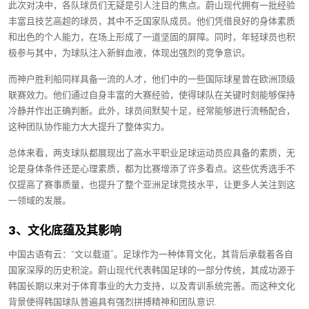
此次对决中，各队球员们无疑是引人注目的焦点。蔚山现代拥有一批经验
丰富且技艺高超的球员，其中不乏国家队成员。他们凭借良好的身体素质
和出色的个人能力，在场上形成了一道坚固的屏障。同时，年轻球员也积
极参与其中，为球队注入新鲜血液，体现出强烈的竞争意识。
而神户胜利船同样具备一流的人才，他们中的一些国际球星曾在欧洲顶级
联赛效力。他们通过自身丰富的大赛经验，使得球队在关键时刻能够保持
冷静并作出正确判断。此外，球员间默契十足，经常能够进行流畅配合，
这种团队协作能力大大提升了整体实力。
总体来看，两支球队都展现出了高水平职业足球运动员应具备的素质，无
论是身体条件还是心理素质，都为比赛增添了许多看点。这些优秀选手不
仅提高了赛事质量，也提升了整个亚洲足球竞技水平，让更多人关注到这
一领域的发展。
3、文化底蕴及其影响
中国古语有云：“文以载道”。足球作为一种体育文化，其背后承载着各自
国家深厚的历史积淀。蔚山现代代表韩国足球的一部分传统，其成功源于
韩国长期以来对于体育事业的大力支持，以及青训系统完善。而这种文化
背景使得韩国球队普遍具有强烈拼搏精神和团队意识.