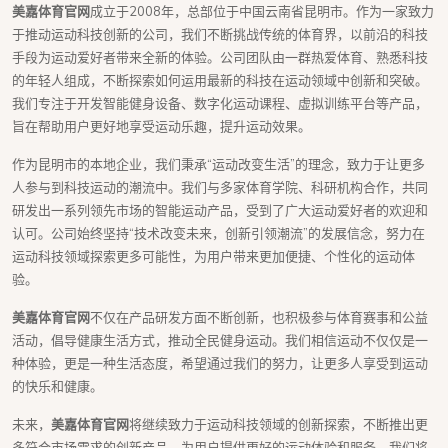
美嘉体育官网
成立于2008年，总部位于中国云南省昆明市。作为一家致力
于推动运动科技创新的公司，我们不断挑战传统的体育界，以前沿的科技
手段为运动爱好者带来全新的体验。公司团队由一群热爱体育、熟悉科技
的年轻人组成，不断探索如何运用最新的科技在运动领域中创新和突破。
我们专注于开发智能健身设备、数字化运动课程、虚拟训练平台等产品，
旨在帮助用户更好地享受运动乐趣，提升运动效果。
作为昆明市的本地企业，我们秉承“运动改变生活”的理念，致力于让更多
人参与到科技运动的潮流中。我们与多家体育学院、科研机构合作，共同
研发出一系列领先市场的智能运动产品，受到了广大运动爱好者的欢迎和
认可。公司始终坚持“技术改变未来，创新引领潮流”的发展信念，努力在
运动科技领域探索更多可能性，为用户带来更加便捷、个性化的运动体
验。
美嘉体育官网
不仅在产品研发方面不断创新，也积极参与体育赛事和公益
活动，倡导健康生活方式，推动全民健身运动。我们相信运动不仅仅是一
种体验，更是一种生活态度，希望通过我们的努力，让更多人享受到运动
的快乐和健康。
未来，
美嘉体育官网
将继续致力于运动科技领域的创新探索，不断推出更