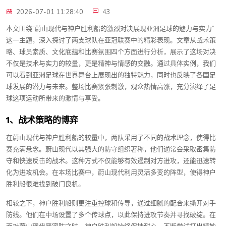
2026-07-01 11:28:40
43
本文围绕“蔚山现代与神户胜利船的激烈对决展现亚洲足球的魅力与实力”
这一主题，深入探讨了两支球队在亚冠联赛中的精彩表现。文章从战术策
略、球员素质、文化底蕴和比赛氛围四个方面进行分析，展示了这场对决
不仅是技术与实力的较量，更是精神与情感的交融。通过具体实例，我们
可以看到亚洲足球在世界舞台上展现出的独特魅力，同时也反映了各国足
球发展的潜力与未来。整场比赛紧张刺激，观众热情高涨，充分演绎了足
球这项运动所带来的激情与享受。
1、战术策略的博弈
在蔚山现代与神户胜利船的较量中，两队采用了不同的战术理念，使得比
赛充满悬念。蔚山现代以其强大的防守组织著称，他们通常会采取密集防
守和快速反击的战术。这种方式不仅能够有效遏制对方进攻，还能迅速转
化为进攻机会。在本场比赛中，蔚山现代利用灵活多变的阵型，使得神户
胜利船很难找到破门良机。
相较之下，神户胜利船则更注重控球和传导，通过细腻的配合来撕开对手
防线。他们在中场设置了多个传球点，以此保持进攻节奏并寻找破绽。在