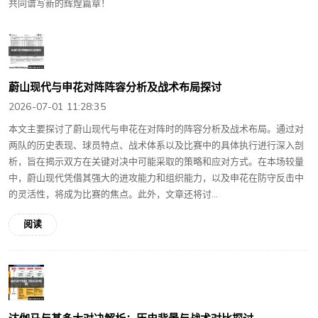
共同谱写新的辉煌篇章！
蔚山现代与申花对阵阵容分析及战术布局探讨
2026-07-01 11:28:35
本文主要探讨了蔚山现代与申花在对阵时的阵容分析及战术布局。通过对
两队的历史表现、球员特点、战术体系以及比赛中的具体执行进行深入剖
析，旨在揭示双方在关键对决中可能采取的策略和应对方式。在本场较量
中，蔚山现代凭借其强大的进攻能力和组织能力，以及申花在防守反击中
的灵活性，将成为比赛的焦点。此外，文章还将讨...
阅读