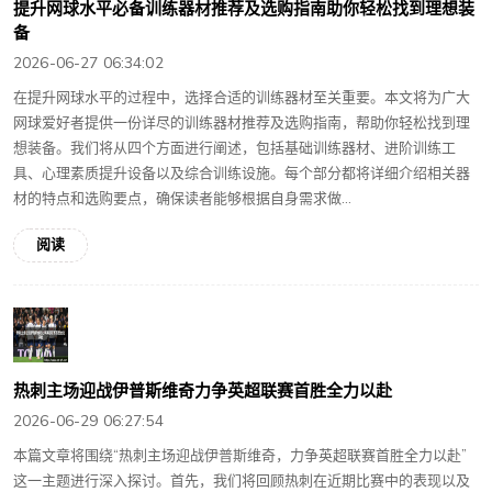
提升网球水平必备训练器材推荐及选购指南助你轻松找到理想装
备
2026-06-27 06:34:02
在提升网球水平的过程中，选择合适的训练器材至关重要。本文将为广大
网球爱好者提供一份详尽的训练器材推荐及选购指南，帮助你轻松找到理
想装备。我们将从四个方面进行阐述，包括基础训练器材、进阶训练工
具、心理素质提升设备以及综合训练设施。每个部分都将详细介绍相关器
材的特点和选购要点，确保读者能够根据自身需求做...
阅读
热刺主场迎战伊普斯维奇力争英超联赛首胜全力以赴
2026-06-29 06:27:54
本篇文章将围绕“热刺主场迎战伊普斯维奇，力争英超联赛首胜全力以赴”
这一主题进行深入探讨。首先，我们将回顾热刺在近期比赛中的表现以及