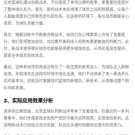
北京篮球队通过创新战术，不仅提高了单场比赛的胜率，更重要的是提升
了整体球队实力。首先，新的战术体系增强了球员之间的默契感，让每个
人都能清楚自己的角色定位和任务。在这样的环境下，每位球员都能安心
发挥，为球队贡献力量。
其次，随着训练中不断磨合新战术，球员们在心理素质上也有了显著提
升。他们变得更加自信，对比赛节奏和场上局势有着更敏锐的判断力。此
外，新战术使得替补球员也能够获得更多锻炼机会，从而形成良性循环，
提高全体成员竞技状态。
最后，这种系统性的改进还吸引了一批优秀的新秀加入，为球队注入新鲜
血液。年轻球员在这样的环境中成长迅速，他们不仅继承了老一辈选手扎
实的基本功，还能及时掌握现代篮球的新理念、新技术，从而推动整个团
队向前发展。
3、实际应用效果分析
具体到比赛层面，北京篮球队的新战术带来了显著成效。在最近的一系列
赛事中，他们凭借高效进攻和严密防守屡次逆转局势，实现惊险胜利。这
说明新战术已经经过充分实践，并且在关键时刻展现出强大的竞争力。