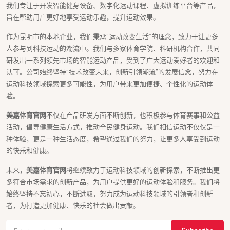
我们专注于开发智能健身设备、数字化运动课程、虚拟训练平台等产品，
旨在帮助用户更好地享受运动乐趣，提升运动效果。
作为昆明市的本地企业，我们秉承“运动改变生活”的理念，致力于让更多
人参与到科技运动的潮流中。我们与多家体育学院、科研机构合作，共同
研发出一系列领先市场的智能运动产品，受到了广大运动爱好者的欢迎和
认可。公司始终坚持“技术改变未来，创新引领潮流”的发展信念，努力在
运动科技领域探索更多可能性，为用户带来更加便捷、个性化的运动体
验。
美嘉体育官网
不仅在产品研发方面不断创新，也积极参与体育赛事和公益
活动，倡导健康生活方式，推动全民健身运动。我们相信运动不仅仅是一
种体验，更是一种生活态度，希望通过我们的努力，让更多人享受到运动
的快乐和健康。
未来，
美嘉体育官网
将继续致力于运动科技领域的创新探索，不断推出更
多符合市场需求的创新产品，为用户提供更好的运动体验和服务。我们将
始终坚持不忘初心，不断进取，努力成为运动科技领域的引领者和创新
者，为打造更加健康、快乐的社会做出贡献。