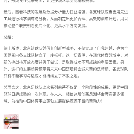
高，形成良性竞争局面，让更多观众享受到精彩赛事。
最后，随着科技的发展及数据分析能力日益增强，各支球队应当善用先进
工具进行科学训练与分析，从而制定出更加合理、高效的训练计划，用以
推动整个联赛朝着更专业化、更高水平方向发展。
总结：
综上所述，北京篮球队凭借其创新型战略，不仅实现了自我超越，也为全
国范围内各支球队树立了一座标杆。这一切表明，在现代体育领域中，对
新的挑战持开放态度并勇于尝试，是取得成功不可或缺的重要因素。另
外，这样的发展趋势预示着未来中国篮坛将会迎来新的洗牌期，各支球队
只有不断学习与适应才能持续立于不败之地。
总而言之，北京足球队此次名列前茅不仅是一个阶段性的成果，更是中国
篮球日趋成熟的一次体现。在未来，相信这股创新风潮将会席卷更多领
域，为推动中国体育事业蓬勃发展提供源源不断的新动力！