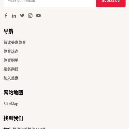
Subscribe
导航
解读美嘉体育
体育热点
体育明星
服务宗旨
加入美嘉
网站地图
SiteMap
找到我们