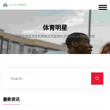
体育明星
最新篮球战术排名揭晓北京篮球队凭借创新战术稳居榜首
最新资讯