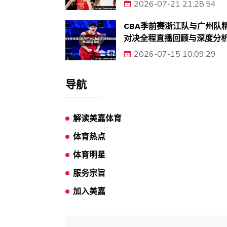
2026-07-21 21:28:54
CBA季前赛浙江队与广州队
对决全程直播回顾与深度分
2026-07-15 10:09:29
导航
解读美嘉体育
体育热点
体育明星
服务宗旨
加入美嘉