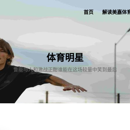
首页
解读美嘉体
体育明星
鲁能与人和激战正酣谁能在这场较量中笑到最后