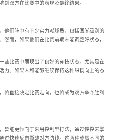
响到双方在比赛中的表现及最终结果。
，他们阵中有不少实力派球员，包括国脚级别的
。然而，如果他们在比赛前期未能调整好状态，
一些比赛中展现出了良好的竞技状态。尤其是在
活力。如果人和能够继续保持这种昂扬向上的态
，将直接决定比赛走向，也将成为双方争夺胜利
，鲁能更倾向于采用控制型打法，通过传控来掌
通过快速反击撕破对方防线。这两种截然不同的