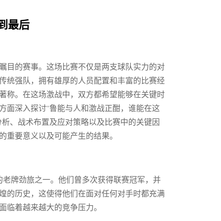
到最后
瞩目的赛事。这场比赛不仅是两支球队实力的对
传统强队，拥有雄厚的人员配置和丰富的比赛经
著称。在这场激战中，双方都希望能够在关键时
方面深入探讨“鲁能与人和激战正酣，谁能在这
分析、战术布置及应对策略以及比赛中的关键因
的重要意义以及可能产生的结果。
中的老牌劲旅之一。他们曾多次获得联赛冠军，并
煌的历史，这使得他们在面对任何对手时都充满
面临着越来越大的竞争压力。