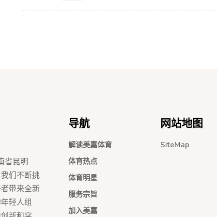
导航
网站地图
解读美嘉体育
SiteMap
南省昆明
体育热点
，我们不断挑
体育明星
好者带来全新
服务宗旨
的年轻人组
加入美嘉
中创新和突