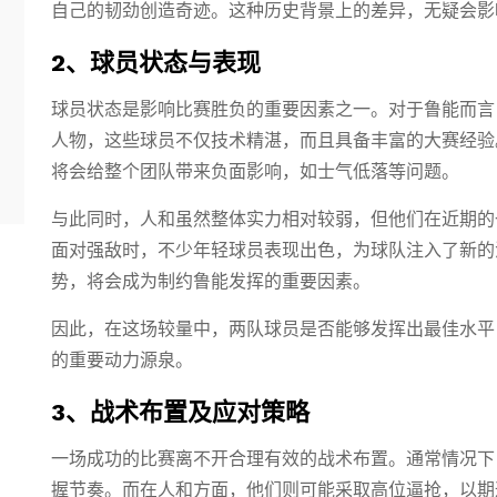
自己的韧劲创造奇迹。这种历史背景上的差异，无疑会影
2、球员状态与表现
球员状态是影响比赛胜负的重要因素之一。对于鲁能而言
人物，这些球员不仅技术精湛，而且具备丰富的大赛经验
将会给整个团队带来负面影响，如士气低落等问题。
与此同时，人和虽然整体实力相对较弱，但他们在近期的
面对强敌时，不少年轻球员表现出色，为球队注入了新的
势，将会成为制约鲁能发挥的重要因素。
因此，在这场较量中，两队球员是否能够发挥出最佳水平
的重要动力源泉。
3、战术布置及应对策略
一场成功的比赛离不开合理有效的战术布置。通常情况下
握节奏。而在人和方面，他们则可能采取高位逼抢，以期