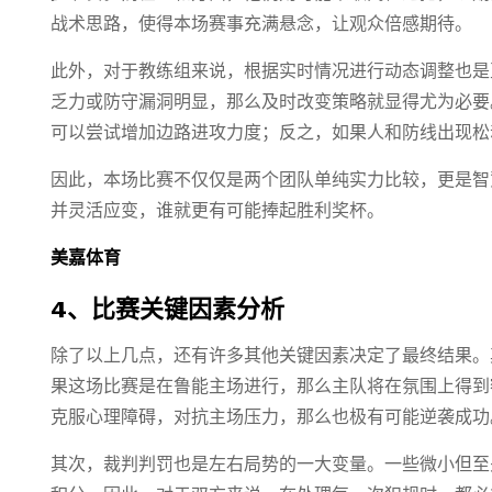
战术思路，使得本场赛事充满悬念，让观众倍感期待。
此外，对于教练组来说，根据实时情况进行动态调整也是
乏力或防守漏洞明显，那么及时改变策略就显得尤为必要
可以尝试增加边路进攻力度；反之，如果人和防线出现松
因此，本场比赛不仅仅是两个团队单纯实力比较，更是智
并灵活应变，谁就更有可能捧起胜利奖杯。
美嘉体育
4、比赛关键因素分析
除了以上几点，还有许多其他关键因素决定了最终结果。
果这场比赛是在鲁能主场进行，那么主队将在氛围上得到
克服心理障碍，对抗主场压力，那么也极有可能逆袭成功
其次，裁判判罚也是左右局势的一大变量。一些微小但至