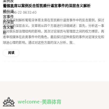
葡体主席以案例反击哲凯赖什逼宫事件的深层含义解析
2026-06-22 06:32:40
本文将深刻解析葡萄牙体育主席在哲凯赖什逼宫事件中的反击案例，探讨
其背后的深层含义。文章将从四个方面进行详细阐述：首先，分析这一事
件对俱乐部治理结构的影响，其次讨论球员与管理层之间的权力博弈，再
者审视媒体在此类事件中的角色，最后探讨这种类型的事件对足球文化和
球迷心理的影响。通过对这些方面的深入分析，我...
阅读