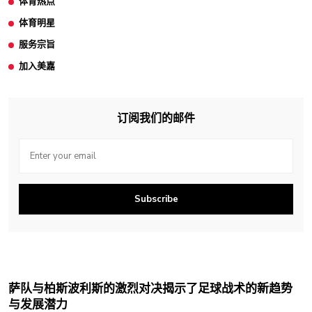
体育热点
体育明星
服务宗旨
加入美嘉
订阅我们的邮件
Subscribe
萨队与柏斯波利斯的激烈对决揭示了足球战术的新趋势
与发展潜力