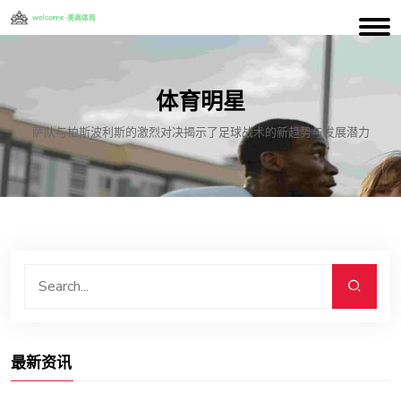
体育明星
萨队与柏斯波利斯的激烈对决揭示了足球战术的新趋势与发展潜力
最新资讯