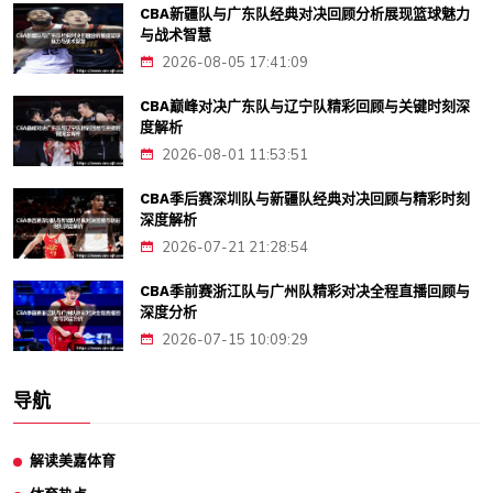
CBA新疆队与广东队经典对决回顾分析展现篮球魅力
与战术智慧
2026-08-05 17:41:09
CBA巅峰对决广东队与辽宁队精彩回顾与关键时刻深
度解析
2026-08-01 11:53:51
CBA季后赛深圳队与新疆队经典对决回顾与精彩时刻
深度解析
2026-07-21 21:28:54
CBA季前赛浙江队与广州队精彩对决全程直播回顾与
深度分析
2026-07-15 10:09:29
导航
解读美嘉体育