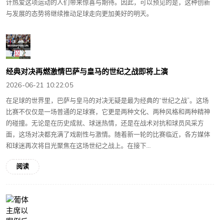
计热爱这项运动的人们带来惊喜与期待。因此，可以预见的是，这种创新
与发展的态势将继续推动足球走向更加美好的明天。
经典对决再燃激情巴萨与皇马的世纪之战即将上演
2026-06-21 10:22:05
在足球的世界里，巴萨与皇马的对决无疑是最为经典的“世纪之战”。这场
比赛不仅仅是一场普通的足球赛，它更是两种文化、两种风格和两种精神
的碰撞。无论是在历史成就、球迷热情，还是在战术对抗和球员风采方
面，这场对决都充满了戏剧性与激情。随着新一轮的比赛临近，各方媒体
和球迷再次将目光聚焦在这场世纪之战上。在接下...
阅读