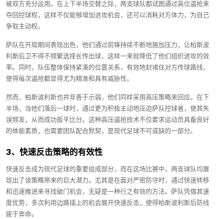
被双方充分运用。在上下半场交替之际，两支球队都试图通过高位逼抢来
夺回控球权，这样不仅能够增加进攻机会，还可以消耗对方体力，为自己
争取主动权。
萨队在开局期间表现出色，他们通过前锋持续不断地施加压力，让柏斯波
利斯后卫不得不频繁选择长传出球，这样一来就降低了他们组织进攻的效
率。同时，队伍整体保持紧凑的位置关系，有效地封堵住对方传球路线，
使得每次逼抢都显得尤为精准和具有威胁性。
然而，柏斯波利斯也并非善于示弱，他们同样采用高压策略来回应。在下
半场，当他们落后一球时，通过更为积极主动地压迫萨队控球者，使其失
误频发，从而成功扳平比分。这种高压逼抢技术不仅要求运动员具备良好
的体能素质，也需要团队配合默契，是现代足球不可或缺的一部分。
3、快速反击策略的有效性
快速反击成为现代足球的重要组成部分，而在这场比赛中，两支球队均展
现出了该策略带来的巨大潜力。尤其是在面对严密防守时，通过快速转移
和迅速推进来寻找破门机会，无疑是一种行之有效的方法。萨队凭借其速
度优势，多次利用边路插上的机会展开快速反击，使得柏斯波利斯后防线
疲于奔命。