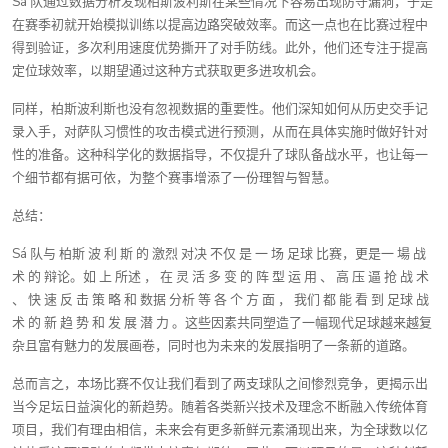
Sá 队通过数据分析发现柏斯波利斯在某些情况下容易出现防守漏洞，于是
在赛季初就开始模拟训练以提高边路突破效率。而这一点也在比赛过程中
得到验证，多次利用速度优势撕开了对手防线。此外，他们还专注于提高
定位球效率，以期望通过这种方式获取更多进攻机会。
同样，柏斯波利斯也没有忽视数据的重要性。他们深知如何从历史交手记
录入手，对萨队习惯性的攻击模式进行预测，从而在具体实施时做好针对
性的准备。这种科学化的数据指导，不仅提升了球队备战水平，也让每一
个细节都有据可依，为整个赛事增添了一份理智与智慧。
总结：
Sá 队与 柏斯 波 利 斯 的 激烈 对决 不仅 是 一 场 足球 比赛，更是一 場 战
术 的 辩论。如 上 所述 ， 在 灵 活 多 变 的 阵 型 运 用 、 高 压 逼 抢 战 术
、 快 速 反 击 策 略 和 数据 分析 等 各 个 方 面 ， 我们 都 能 看 到 足球 战
术 的 新 趋 势 和 发 展 潜 力 。这些因素共同塑造了一幅现代足球越来越复
杂且富有魅力的发展画卷，同时也为未来的发展指明了一条新的道路。
总而言之，本场比赛不仅让我们看到了两支球队之间惨烈竞争，更揭示出
当今足坛日益演化的新趋势。随着各类新兴技术及理念不断融入传统体育
项目，我们有理由相信，未来会有更多新鲜元素涌现出来，为全球数以亿