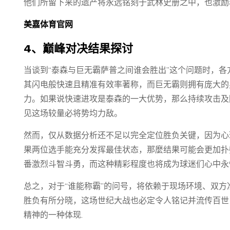
他们所留下来的遗产将永远铭刻于武林史册之中，也激励
美嘉体育官网
4、巅峰对决结果探讨
当谈到“泰森与巨无霸萨普之间谁会胜出”这个问题时，
其闪电般快速且精准有效率著称，而巨无霸则拥有庞大的
力。如果说快速进攻是泰森的一大优势，那么持续攻击及
见这场较量必将势均力敌。
然而，仅从数据分析还不足以完全定位胜负关键，因为心
果两位选手能充分发挥最佳状态，那麼结果可能会更加扑
番激烈斗智斗勇，而这种精彩程度也将成为球迷们心中永
总之，对于“谁能称霸”的问号，将依赖于现场环境、双
胜负有所分晓，这场世纪大战也必定令人铭记并流传百世
精神的一种体现.