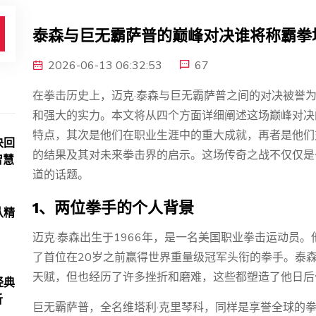
泰森与巨无霸萨普的巅峰对决谁将称霸拳
2026-06-13 06:32:53
67
在拳击历史上，迈克·泰森与巨无霸萨普之间的对决被誉
和强大的实力。本文将从四个方面详细阐述这场巅峰对决
特点，其次是他们在职业生涯中的重大成就，再者是他们
决回
的结果及其对未来拳击界的启示。这场传奇之战不仅仅是
智慧
道的话题。
1、两位拳手的个人背景
队精
迈克·泰森出生于1966年，是一名美国职业拳击运动员
了首位在20岁之前赢得世界重量级冠军头衔的拳手。泰
天赋，但也经历了许多挫折和磨难，这些都塑造了他日后
经典
析
巨无霸萨普，全名维塔利·克里琴科，同样是享誉全球的拳