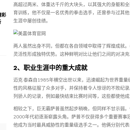
高超过两米、体重达千斤的大块头，以其强大的身躯和全
育训练，他不仅是一名优秀的拳击选手，还曾参与过其他
精彩
生涯中屡创佳绩。
析
两人虽然出身不同，但都在各自领域中取得了辉煌成就。
灵活性形成独特优势。这种鲜明对比让他们之间的对决充
2、职业生涯中的重大成就
迈克·泰森自1985年横空出世以来，迅速崛起为世界重
性的风格征服了众多对手，并保持着令人惊讶的不败纪录
列骄人的记录，例如最快结束比赛时间等，这些都使他成
相较之下，巨无霸萨普虽然起步稍晚，但同样不甘示弱。
2000年代初逐渐崭露头角。萨普不仅获得多个重要赛
他成为当时最具威胁性的重量级选手之一。他俩分别代表