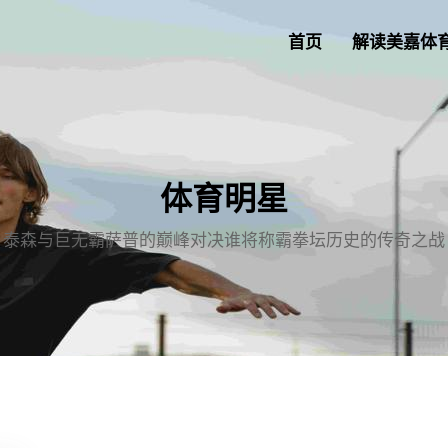
首页
解读美嘉体
体育明星
泰森与巨无霸萨普的巅峰对决谁将称霸拳坛历史的传奇之战