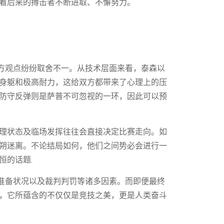
着后来的搏击者不断进取、不懈努力。
各方观点纷纷取舍不一。从技术层面来看，泰森以
身躯和极高耐力，这给双方都带来了心理上的压
防守反弹则是萨普不可忽视的一环，因此可以预
理状态及临场发挥往往会直接决定比赛走向。如
朔迷离。不论结局如何，他们之间势必会进行一
恒的话题.
方准备状况以及裁判判罚等诸多因素。而即便最终
，它所蕴含的不仅仅是竞技之美，更是人类奋斗