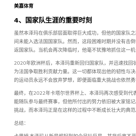
美嘉体育
4、国家队生涯的重要时刻
虽然本泽玛在俱乐部层面取得巨大成功，但他的国家队之
间未能入选法国国家队。然而，这段困难时期并没有击倒
返国家队。当机会再次降临时，他毫不犹豫地抓住这一机
2020年欧洲杯后，本泽玛重新回归国家队，并迅速找回
为法国争取胜利贡献力量。这一切都体现出他的韧性与决
的运动员永远不会放弃梦想，即便面临重大挑战也依然勇
最终，在2022年卡塔尔世界杯上、本泽玛再次感受到
能随队参与最终赛事，但他所付出的努力依旧被大家铭记
挑战，而本泽玛正是在这样的过程中不断成长壮大的典范
总结：