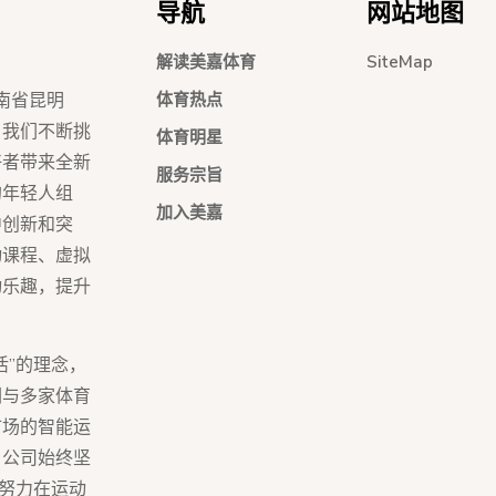
导航
网站地图
解读美嘉体育
SiteMap
南省昆明
体育热点
，我们不断挑
体育明星
好者带来全新
服务宗旨
的年轻人组
加入美嘉
中创新和突
动课程、虚拟
动乐趣，提升
活”的理念，
们与多家体育
市场的智能运
。公司始终坚
，努力在运动