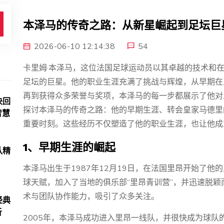
本泽马的传奇之路：从新星崛起到足坛巨
2026-06-10 12:14:38
54
卡里姆·本泽马，这位法国足球运动员以其卓越的技术和
足坛的巨星。他的职业生涯充满了挑战与辉煌，从早期在
再到获得众多荣誉与奖项，本泽马的每一步都展示了他对
决回
探讨本泽马的传奇之路：他的早期生涯、转会皇家马德里
智慧
重要时刻。这些经历不仅塑造了他的职业生涯，也让他成
1、早期生涯的崛起
队精
本泽马出生于1987年12月19日，在法国里昂开始了
球天赋，加入了当地的俱乐部“里昂青训营”，并迅速脱
术与团队协作能力，吸引了众多关注。
经典
析
2005年，本泽马成功进入里昂一线队，并很快成为球