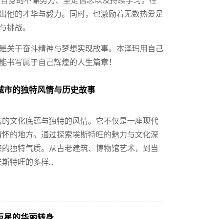
开自身的不懈努力、坚定信念以及持续学习。在
出他的才华与毅力。同时，也激励着无数热爱足
与挑战。
是关于奋斗精神与梦想实现故事。本泽玛用自己
能书写属于自己辉煌的人生篇章！
城市的独特风情与历史故事
富的文化底蕴与独特的风情。它不仅是一座现代
情怀的地方。通过探索埃斯特旺的魅力与文化深
来的独特气质。从古老建筑、博物馆艺术，到当
特旺的多样...
巨星的华丽转身