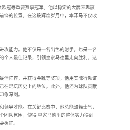
甲及欧冠等重要赛事冠军。他以稳定的大牌表现赢
前锋的位置。在这段辉煌岁月中，本泽马不仅收
进攻能力。他不仅是一名出色的射手，也是一名
的个人最佳记录，引领皇家马德里走向胜利。这
最佳阵容，并获得金靴等奖项。他用实际行动证
己在足坛历史上的地位。此外，他还为球队贡献
印象深刻。
和领导才能。在关键比赛中，他总能鼓舞士气，
个团队氛围，使得 皇家马德里的整体实力得到
要象征。