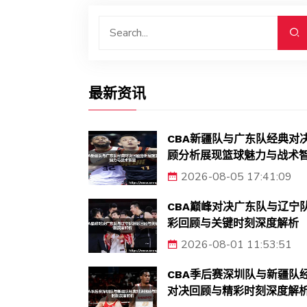
最新资讯
CBA新疆队与广东队经典对
顾分析展现篮球魅力与战术
2026-08-05 17:41:09
CBA巅峰对决广东队与辽宁
彩回顾与关键时刻深度解析
2026-08-01 11:53:51
CBA季后赛深圳队与新疆队
对决回顾与精彩时刻深度解