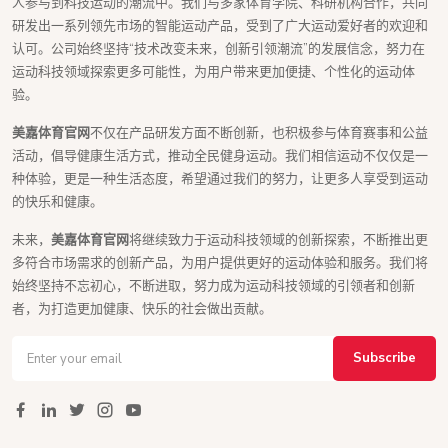
人参与到科技运动的潮流中。我们与多家体育学院、科研机构合作，共同
研发出一系列领先市场的智能运动产品，受到了广大运动爱好者的欢迎和
认可。公司始终坚持“技术改变未来，创新引领潮流”的发展信念，努力在
运动科技领域探索更多可能性，为用户带来更加便捷、个性化的运动体
验。
美嘉体育官网
不仅在产品研发方面不断创新，也积极参与体育赛事和公益
活动，倡导健康生活方式，推动全民健身运动。我们相信运动不仅仅是一
种体验，更是一种生活态度，希望通过我们的努力，让更多人享受到运动
的快乐和健康。
未来，
美嘉体育官网
将继续致力于运动科技领域的创新探索，不断推出更
多符合市场需求的创新产品，为用户提供更好的运动体验和服务。我们将
始终坚持不忘初心，不断进取，努力成为运动科技领域的引领者和创新
者，为打造更加健康、快乐的社会做出贡献。
Subscribe