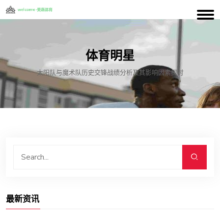
体育明星
太阳队与魔术队历史交锋战绩分析及其影响因素探讨
最新资讯