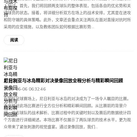
入探讨。首先，我们将回顾两支球队的整体表现，包括各自的优劣势和关
键球员的状态。接着，将详细分析双方在场上的战术安排，尤其是在进攻
和防守端的具体策略。此外，文章还会重点关注两队在面对直接对抗时所
采用的应变措施，以及教练团队如何根据比赛形势...
阅读
尼日利亚与冰岛精彩对决录像回放全程分析与精彩瞬间回顾
2026-06-06 06:32:46
在国际足球赛场上，尼日利亚与冰岛的对决成为了一场令人瞩目的比赛。
本文将对此场比赛进行全方位分析和精彩瞬间回顾。从比赛前的背景介
绍、双方球队的战术解析、比赛过程中的关键时刻以及赛后的数据统计四
个方面进行详细阐述。本场比赛不仅展示了两队球员的技术水平，更为观
众带来了紧张刺激的视觉盛宴。通过录像回放，我们...