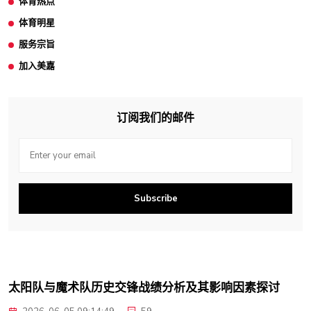
体育热点
体育明星
服务宗旨
加入美嘉
订阅我们的邮件
Subscribe
太阳队与魔术队历史交锋战绩分析及其影响因素探讨