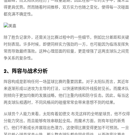
值巅峰，而太阳队则经历了一段重建期，因此在那一年的交手中，魔术显
得更具优势。然而随着时间推移，双方实力也随之变化，使得每一次碰面
都充满不确定性。
除了胜负记录外，还需关注比赛过程中的一些细节，例如比分差距和关键
时刻表现。许多时候，即便同样实力强劲的一方，也可能因为临场发挥失
常而导致最终落败。这种心理层面的较量，更是增强了这两支球队之间竞
争关系的复杂性。
2、阵容与战术分析
阵容构成是影响任何一场篮球比赛的重要因素。对于太阳队而言，其近年
来逐渐形成以进攻为主导的打法，以快速转换和外线投射见长。而魔术队
则倾向于更加均衡的发展战略，他们注重内线和防守反击。因此，每当这
两支球队相遇时，不同风格间的碰撞常常会带来意想不到的结果。
从球员个人能力来看，太阳有着如德文·布克这样的全明星球员，他不仅得
分能力突出，而且能够有效串联起全局。而魔术方面，则有年轻的新秀
们，他们不断成长并展现出色潜力，这使得比赛变得更加不可预测。一旦
某位核心球员状态火热，那么整支球队都会因此受益，从而改变比赛走