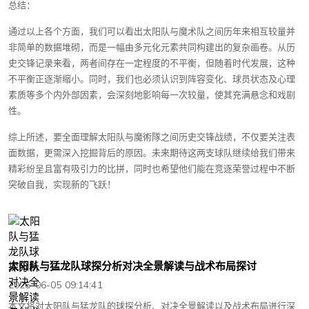
总结：
通过以上各个方面，我们可以看出太阳队与魔术队之间历年来相互较量并
非简单的数据堆砌，而是一幅由多元化元素共同构建出的复杂画卷。从历
史交锋记录来看，两者间存在一定程度的不平衡，但随着时代发展，这种
不平衡正逐渐缩小。同时，我们也必须认识到阵容变化、球员状态及心理
素质等多个内外部因素，会深刻地影响每一次较量，使其充满悬念和戏剧
性。
综上所述，要全面理解太阳队与魔術隊之间历史交锋战绩，不仅要关注表
面数据，更需深入挖掘背后的原因。未来期待这两支球队继续给我们带来
精彩纷呈且富有吸引力的比拼，同时也希望他们能在竞逐荣誉过程中不断
突破自我，实现新的飞跃！
太阳队与猛龙队球探分析对决全景解读与战术布局探讨
2026-06-05 09:14:41
本文将对太阳队与猛龙队的球探分析、对决全景解读以及战术布局进行深