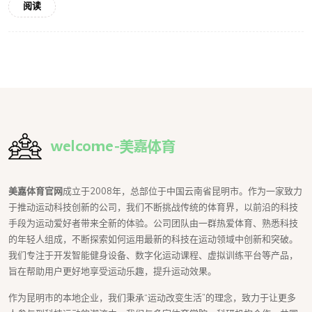
阅读
美嘉体育官网
成立于2008年，总部位于中国云南省昆明市。作为一家致力
于推动运动科技创新的公司，我们不断挑战传统的体育界，以前沿的科技
手段为运动爱好者带来全新的体验。公司团队由一群热爱体育、熟悉科技
的年轻人组成，不断探索如何运用最新的科技在运动领域中创新和突破。
我们专注于开发智能健身设备、数字化运动课程、虚拟训练平台等产品，
旨在帮助用户更好地享受运动乐趣，提升运动效果。
作为昆明市的本地企业，我们秉承“运动改变生活”的理念，致力于让更多