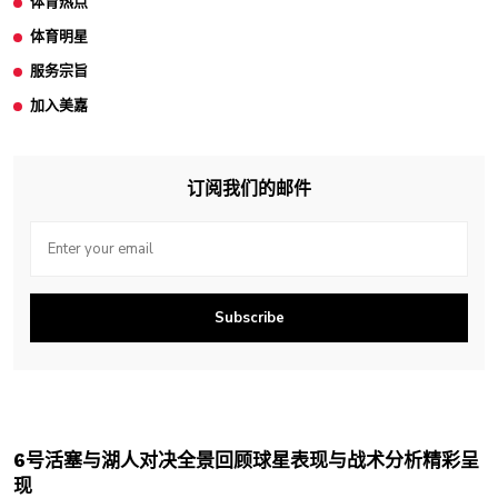
体育热点
体育明星
服务宗旨
加入美嘉
订阅我们的邮件
Subscribe
6号活塞与湖人对决全景回顾球星表现与战术分析精彩呈
现