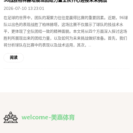
96战胜柏林赫塔展现团结力量全队齐心迎接未来挑战
2026-07-10 13:23:01
在足球的世界中，团队的凝聚力往往是赢得比赛的重要因素。近期，96球
队以出色的表现战胜了柏林赫塔，这场比赛不仅展示了球队的技战术水
平，更体现了全队团结一致的精神面貌。本文将从四个方面深入探讨这场
胜利所展现出来的团结力量，以及如何为未来挑战做好准备。首先，我们
将分析球队在比赛中的表现以及战术运用，其次，...
阅读