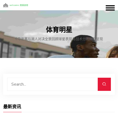
体育明星
6号活塞与湖人对决全景回顾球星表现与战术分析精彩呈现
最新资讯