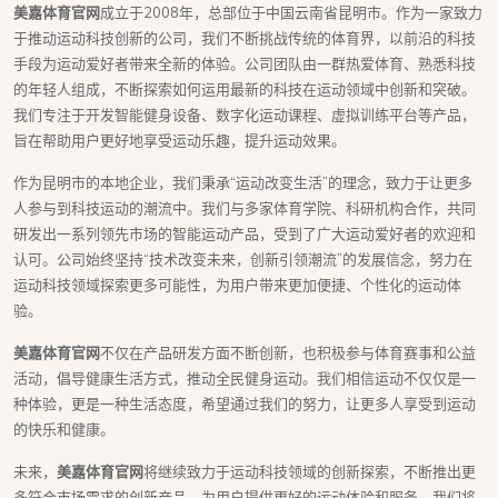
美嘉体育官网
成立于2008年，总部位于中国云南省昆明市。作为一家致力
于推动运动科技创新的公司，我们不断挑战传统的体育界，以前沿的科技
手段为运动爱好者带来全新的体验。公司团队由一群热爱体育、熟悉科技
的年轻人组成，不断探索如何运用最新的科技在运动领域中创新和突破。
我们专注于开发智能健身设备、数字化运动课程、虚拟训练平台等产品，
旨在帮助用户更好地享受运动乐趣，提升运动效果。
作为昆明市的本地企业，我们秉承“运动改变生活”的理念，致力于让更多
人参与到科技运动的潮流中。我们与多家体育学院、科研机构合作，共同
研发出一系列领先市场的智能运动产品，受到了广大运动爱好者的欢迎和
认可。公司始终坚持“技术改变未来，创新引领潮流”的发展信念，努力在
运动科技领域探索更多可能性，为用户带来更加便捷、个性化的运动体
验。
美嘉体育官网
不仅在产品研发方面不断创新，也积极参与体育赛事和公益
活动，倡导健康生活方式，推动全民健身运动。我们相信运动不仅仅是一
种体验，更是一种生活态度，希望通过我们的努力，让更多人享受到运动
的快乐和健康。
未来，
美嘉体育官网
将继续致力于运动科技领域的创新探索，不断推出更